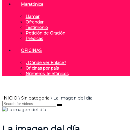
Maratónica
Llamar
Ofrendar
Testimonio
Petición de Oración
Prédicas
OFICINAS
¿Dónde ver Enlace?
Oficinas por país
Números Telefónicos
INICIO
\
Sin categoria
\
La imagen del día
La imagen del día