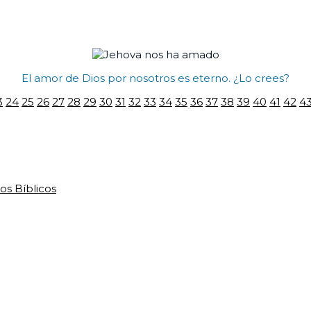
El amor de Dios por nosotros es eterno. ¿Lo crees?
3
24
25
26
27
28
29
30
31
32
33
34
35
36
37
38
39
40
41
42
4
os Bíblicos