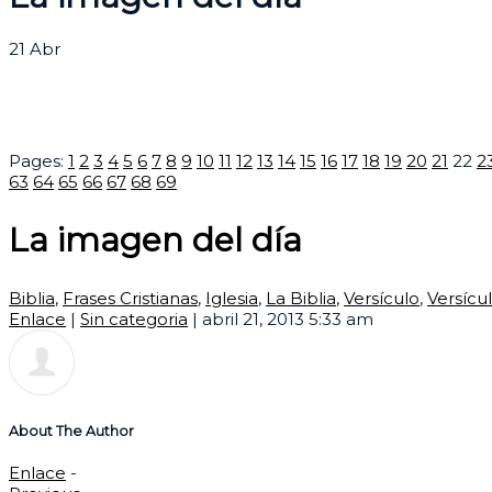
21
Abr
Pages:
1
2
3
4
5
6
7
8
9
10
11
12
13
14
15
16
17
18
19
20
21
22
2
63
64
65
66
67
68
69
La imagen del día
Biblia
,
Frases Cristianas
,
Iglesia
,
La Biblia
,
Versículo
,
Versícul
Enlace
|
Sin categoria
|
abril 21, 2013 5:33 am
About The Author
Enlace
-