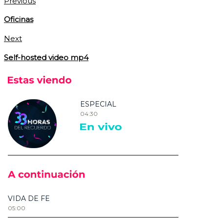
Previous
Oficinas
Next
Self-hosted video mp4