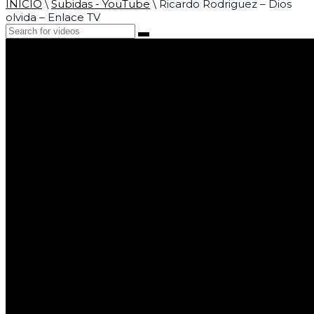
INICIO
\
Subidas - YouTube
\
Ricardo Rodriguez – Dios
olvida – Enlace TV