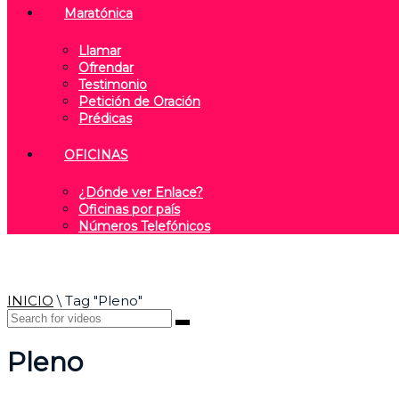
Maratónica
Llamar
Ofrendar
Testimonio
Petición de Oración
Prédicas
OFICINAS
¿Dónde ver Enlace?
Oficinas por país
Números Telefónicos
INICIO
\
Tag "Pleno"
Pleno