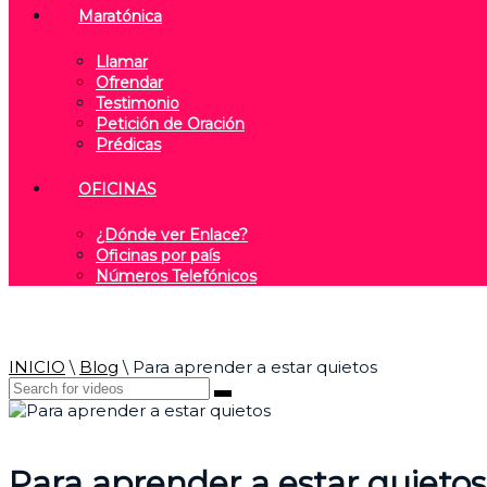
Maratónica
Llamar
Ofrendar
Testimonio
Petición de Oración
Prédicas
OFICINAS
¿Dónde ver Enlace?
Oficinas por país
Números Telefónicos
INICIO
\
Blog
\
Para aprender a estar quietos
Para aprender a estar quietos