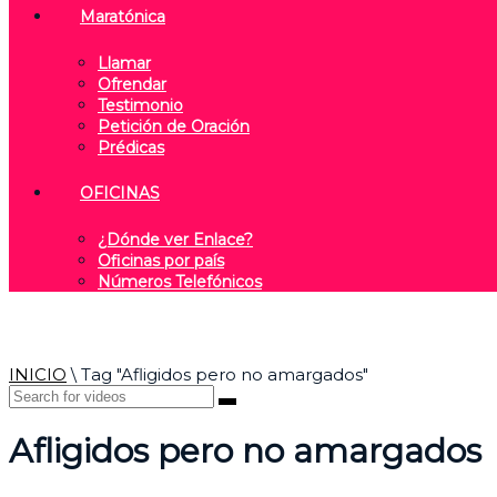
Maratónica
Llamar
Ofrendar
Testimonio
Petición de Oración
Prédicas
OFICINAS
¿Dónde ver Enlace?
Oficinas por país
Números Telefónicos
INICIO
\
Tag "Afligidos pero no amargados"
Afligidos pero no amargados