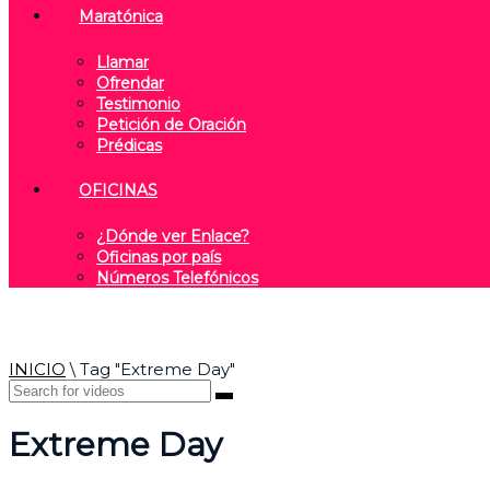
Maratónica
Llamar
Ofrendar
Testimonio
Petición de Oración
Prédicas
OFICINAS
¿Dónde ver Enlace?
Oficinas por país
Números Telefónicos
INICIO
\
Tag "Extreme Day"
Extreme Day