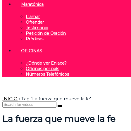
Maratónica
Llamar
Ofrendar
Testimonio
Petición de Oración
Prédicas
OFICINAS
¿Dónde ver Enlace?
Oficinas por país
Números Telefónicos
INICIO
\
Tag "La fuerza que mueve la fe"
La fuerza que mueve la fe