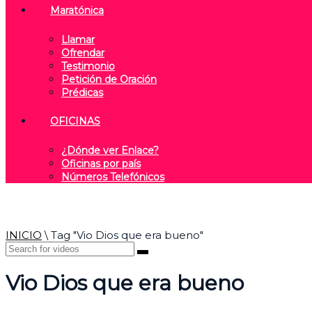
Maratónica
Llamar
Ofrendar
Testimonio
Petición de Oración
Prédicas
OFICINAS
¿Dónde ver Enlace?
Oficinas por país
Números Telefónicos
INICIO
\
Tag "Vio Dios que era bueno"
Vio Dios que era bueno