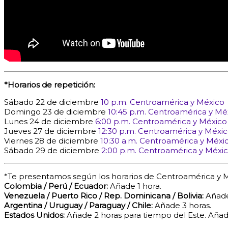
*Horarios de repetición:
Sábado 22 de diciembre
10 p.m. Centroamérica y México
Domingo 23 de diciembre
10:45 p.m. Centroamérica y Mé
Lunes 24 de diciembre
6:00 p.m. Centroamérica y México
Jueves 27 de diciembre
12:30 p.m. Centroamérica y Méxi
Viernes 28 de diciembre
10:30 a.m. Centroamérica y Méxi
Sábado 29 de diciembre
2:00 p.m. Centroamérica y Méxi
*Te presentamos según los horarios de Centroamérica y Mé
Colombia / Perú / Ecuador:
Añade 1 hora.
Venezuela / Puerto Rico / Rep. Dominicana / Bolivia:
Añade
Argentina / Uruguay / Paraguay / Chile:
Añade 3 horas.
Estados Unidos:
Añade 2 horas para tiempo del Este. Añade