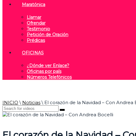
Maratónica
Llamar
Ofrendar
Testimonio
Petición de Oración
Prédicas
OFICINAS
¿Dónde ver Enlace?
Oficinas por país
Números Telefónicos
INICIO
\
Noticias
\
El corazón de la Navidad – Con Andrea 
El corazón de la Navidad – Co