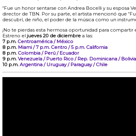
“Fue un honor sentarse con Andrea Bocelli y su esposa Veró
director de TBN. Por su parte, el artista mencionó que “Fu
descubrí, de niño, el poder de la música como un instrum
¡No te pierdas esta hermosa oportunidad para compartir en 
Estreno el
jueves 20 de diciembre
a las:
7 p.m
. Centroamérica / México
8 p.m.
Miami / 7 p.m. Centro / 5 p.m. California
8 p.m.
Colombia / Perú / Ecuador
9 p.m.
Venezuela / Puerto Rico / Rep. Dominicana / Bolivia
10 p.m.
Argentina / Uruguay / Paraguay / Chile