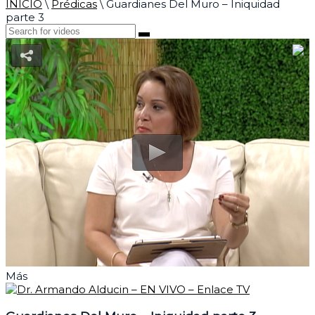
INICIO
\
Prédicas
\
Guardianes Del Muro – Iniquidad
parte 3
Más