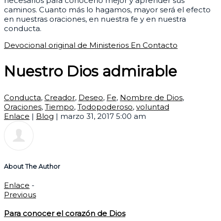
necesarios para conocerlo mejor y aprender sus
caminos. Cuanto más lo hagamos, mayor será el efecto
en nuestras oraciones, en nuestra fe y en nuestra
conducta.
Devocional original de Ministerios En Contacto
Nuestro Dios admirable
Conducta
,
Creador
,
Deseo
,
Fe
,
Nombre de Dios
,
Oraciones
,
Tiempo
,
Todopoderoso
,
voluntad
Enlace
|
Blog
|
marzo 31, 2017 5:00 am
About The Author
Enlace
-
Previous
Para conocer el corazón de Dios