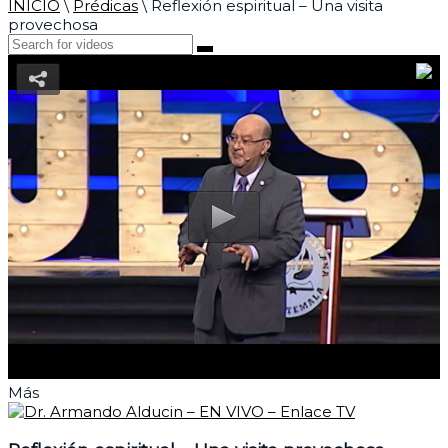
INICIO
\
Prédicas
\
Reflexión espiritual – Una visita
provechosa
Más