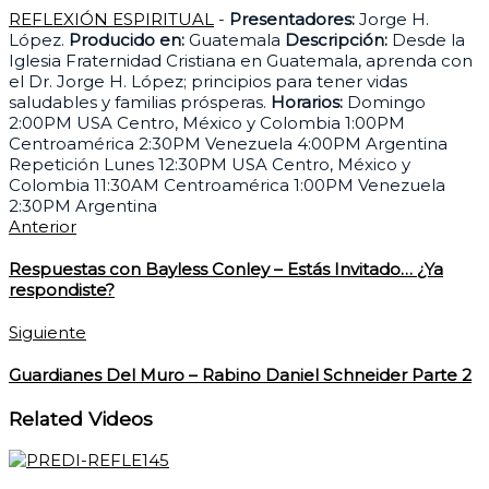
REFLEXIÓN ESPIRITUAL
-
Presentadores:
Jorge H.
López.
Producido en:
Guatemala
Descripción:
Desde la
Iglesia Fraternidad Cristiana en Guatemala, aprenda con
el Dr. Jorge H. López; principios para tener vidas
saludables y familias prósperas.
Horarios:
Domingo
2:00PM USA Centro, México y Colombia 1:00PM
Centroamérica 2:30PM Venezuela 4:00PM Argentina
Repetición Lunes 12:30PM USA Centro, México y
Colombia 11:30AM Centroamérica 1:00PM Venezuela
2:30PM Argentina
Anterior
Respuestas con Bayless Conley – Estás Invitado… ¿Ya
respondiste?
Siguiente
Guardianes Del Muro – Rabino Daniel Schneider Parte 2
Related Videos