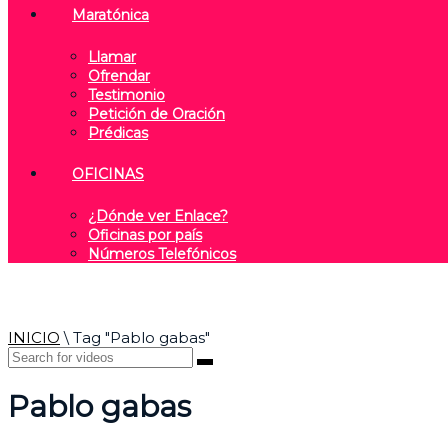
Maratónica
Llamar
Ofrendar
Testimonio
Petición de Oración
Prédicas
OFICINAS
¿Dónde ver Enlace?
Oficinas por país
Números Telefónicos
INICIO
\
Tag "Pablo gabas"
Pablo gabas