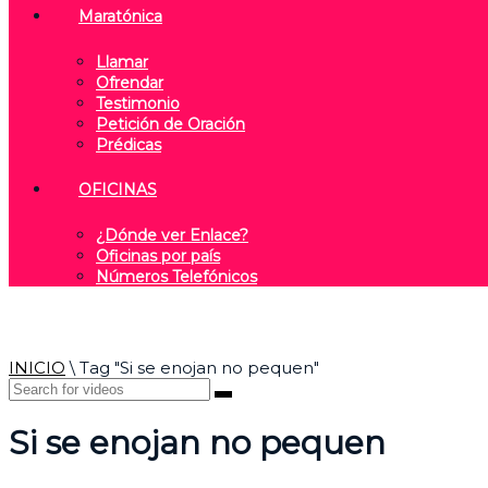
Maratónica
Llamar
Ofrendar
Testimonio
Petición de Oración
Prédicas
OFICINAS
¿Dónde ver Enlace?
Oficinas por país
Números Telefónicos
INICIO
\
Tag "Si se enojan no pequen"
Si se enojan no pequen