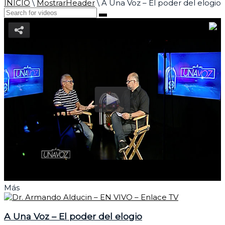
INICIO
\
MostrarHeader
\
A Una Voz – El poder del elogio
Más
A Una Voz – El poder del elogio