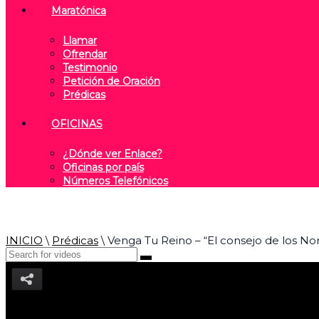
Maratónica
Llamar
Ofrendar
Testimonio
Petición de Oración
Prédicas
OFICINAS
¿Dónde ver Enlace?
Oficinas por país
Números Telefónicos
INICIO
\
Prédicas
\
Venga Tu Reino – “El consejo de los N