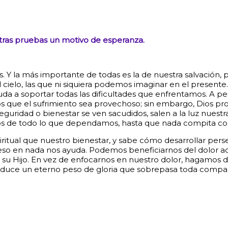
tras pruebas un motivo de esperanza.
Y la más importante de todas es la de nuestra salvación, po
 del cielo, las que ni siquiera podemos imaginar en el prese
uda a soportar todas las dificultades que enfrentamos.
A pe
mos que el sufrimiento sea provechoso; sin embargo, Dios pr
ridad o bienestar se ven sacudidos, salen a la luz nuestras
s de todo lo que dependamos, hasta que nada compita con e
ritual que nuestro bienestar, y sabe cómo desarrollar per
 eso en nada nos ayuda. Podemos beneficiarnos del dolor a
su Hijo.
En vez de enfocarnos en nuestro dolor, hagamos d
s produce un eterno peso de gloria que sobrepasa toda compa