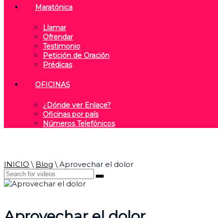
Maratónica
Llamar
Ofrendar
Testimonio
Petición de Oración
Prédicas
OFICINAS
¿Dónde ver Enlace?
Oficinas por país
Números Telefónicos
INICIO
\
Blog
\
Aprovechar el dolor
Aprovechar el dolor