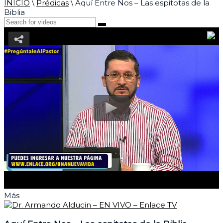
INICIO
\
Prédicas
\
Aquí Entre Nos – Las espitotas de la
Biblia
Más