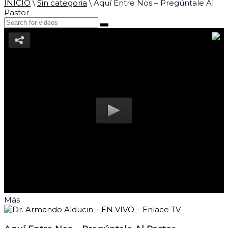
INICIO
\
Sin categoria
\
Aquí Entre Nos – Pregúntale Al
Pastor
Más