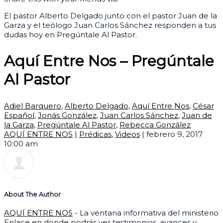
El pastor Alberto Delgado junto con el pastor Juan de la
Garza y el teólogo Juan Carlos Sánchez responden a tus
dudas hoy en Pregúntale Al Pastor.
Aquí Entre Nos – Pregúntale
Al Pastor
Adiel Barquero
,
Alberto Delgado
,
Aquí Entre Nos
,
César
Español
,
Jonás González
,
Juan Carlos Sánchez
,
Juan de
la Garza
,
Pregúntale Al Pastor
,
Rebecca González
AQUÍ ENTRE NOS
|
Prédicas
,
Videos
|
febrero 9, 2017
10:00 am
About The Author
AQUÍ ENTRE NOS
- La ventana informativa del ministerio
Enlace en donde podrás ver testimonios, avances y