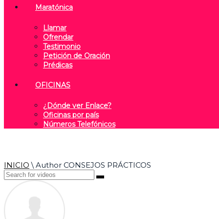
Maratónica
Llamar
Ofrendar
Testimonio
Petición de Oración
Prédicas
OFICINAS
¿Dónde ver Enlace?
Oficinas por país
Números Telefónicos
INICIO
\
Author CONSEJOS PRÁCTICOS