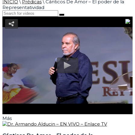
INICIO
\
Prédicas
\
Cánticos De Amor – El poder de la
Representatividad
Más