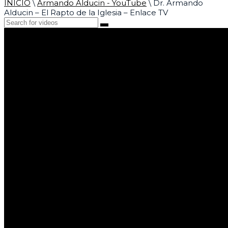
INICIO
\
Armando Alducin - YouTube
\
Dr. Armando
Alducin – El Rapto de la Iglesia – Enlace TV