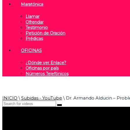
Maratónica
Llamar
Ofrendar
Testimonio
Petición de Oración
Prédicas
OFICINAS
¿Dónde ver Enlace?
Oficinas por país
Números Telefónicos
INICIO
\
Subidas - YouTube
\
Dr. Armando Alducin – Proble