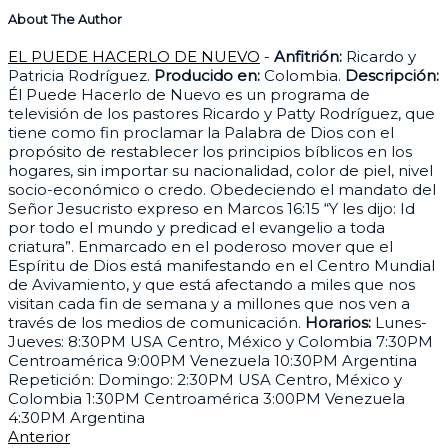
About The Author
EL PUEDE HACERLO DE NUEVO
-
Anfitrión:
Ricardo y
Patricia Rodríguez.
Producido en:
Colombia.
Descripción:
Él Puede Hacerlo de Nuevo es un programa de
televisión de los pastores Ricardo y Patty Rodríguez, que
tiene como fin proclamar la Palabra de Dios con el
propósito de restablecer los principios bíblicos en los
hogares, sin importar su nacionalidad, color de piel, nivel
socio-económico o credo. Obedeciendo el mandato del
Señor Jesucristo expreso en Marcos 16:15 “Y les dijo: Id
por todo el mundo y predicad el evangelio a toda
criatura”. Enmarcado en el poderoso mover que el
Espíritu de Dios está manifestando en el Centro Mundial
de Avivamiento, y que está afectando a miles que nos
visitan cada fin de semana y a millones que nos ven a
través de los medios de comunicación.
Horarios:
Lunes-
Jueves: 8:30PM USA Centro, México y Colombia 7:30PM
Centroamérica 9:00PM Venezuela 10:30PM Argentina
Repetición: Domingo: 2:30PM USA Centro, México y
Colombia 1:30PM Centroamérica 3:00PM Venezuela
4:30PM Argentina
Anterior