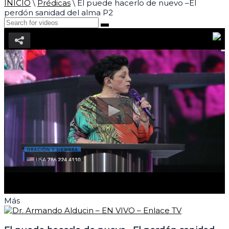
INICIO
\
Prédicas
\
El puede hacerlo de nuevo –El
perdón sanidad del alma P2
Más