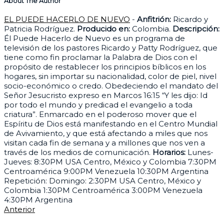
About The Author
EL PUEDE HACERLO DE NUEVO
-
Anfitrión:
Ricardo y
Patricia Rodríguez.
Producido en:
Colombia.
Descripción:
Él Puede Hacerlo de Nuevo es un programa de
televisión de los pastores Ricardo y Patty Rodríguez, que
tiene como fin proclamar la Palabra de Dios con el
propósito de restablecer los principios bíblicos en los
hogares, sin importar su nacionalidad, color de piel, nivel
socio-económico o credo. Obedeciendo el mandato del
Señor Jesucristo expreso en Marcos 16:15 “Y les dijo: Id
por todo el mundo y predicad el evangelio a toda
criatura”. Enmarcado en el poderoso mover que el
Espíritu de Dios está manifestando en el Centro Mundial
de Avivamiento, y que está afectando a miles que nos
visitan cada fin de semana y a millones que nos ven a
través de los medios de comunicación.
Horarios:
Lunes-
Jueves: 8:30PM USA Centro, México y Colombia 7:30PM
Centroamérica 9:00PM Venezuela 10:30PM Argentina
Repetición: Domingo: 2:30PM USA Centro, México y
Colombia 1:30PM Centroamérica 3:00PM Venezuela
4:30PM Argentina
Anterior