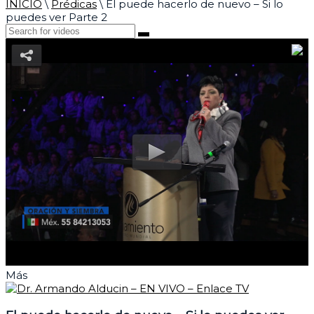
INICIO
\
Prédicas
\
El puede hacerlo de nuevo – Si lo
puedes ver Parte 2
Más