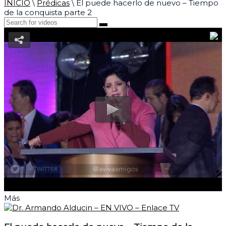
INICIO
\
Prédicas
\
El puede hacerlo de nuevo – Tiempo
de la conquista parte 2
Más