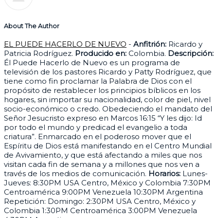
About The Author
EL PUEDE HACERLO DE NUEVO
-
Anfitrión:
Ricardo y
Patricia Rodríguez.
Producido en:
Colombia.
Descripción:
Él Puede Hacerlo de Nuevo es un programa de
televisión de los pastores Ricardo y Patty Rodríguez, que
tiene como fin proclamar la Palabra de Dios con el
propósito de restablecer los principios bíblicos en los
hogares, sin importar su nacionalidad, color de piel, nivel
socio-económico o credo. Obedeciendo el mandato del
Señor Jesucristo expreso en Marcos 16:15 “Y les dijo: Id
por todo el mundo y predicad el evangelio a toda
criatura”. Enmarcado en el poderoso mover que el
Espíritu de Dios está manifestando en el Centro Mundial
de Avivamiento, y que está afectando a miles que nos
visitan cada fin de semana y a millones que nos ven a
través de los medios de comunicación.
Horarios:
Lunes-
Jueves: 8:30PM USA Centro, México y Colombia 7:30PM
Centroamérica 9:00PM Venezuela 10:30PM Argentina
Repetición: Domingo: 2:30PM USA Centro, México y
Colombia 1:30PM Centroamérica 3:00PM Venezuela