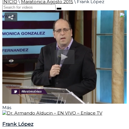
INICIO
\
Maratonica Agosto 2015
\
Frank López
Más
Frank López