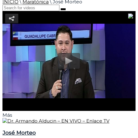
INICIO
\
Maratónica
\
José Morteo
Más
José Morteo