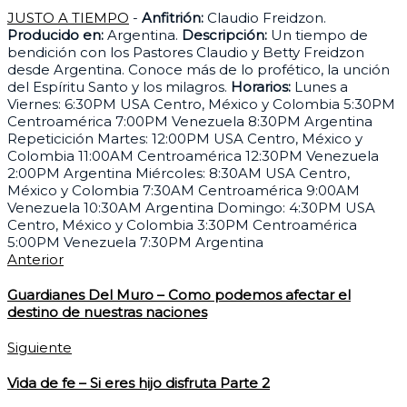
JUSTO A TIEMPO
-
Anfitrión:
Claudio Freidzon.
Producido en:
Argentina.
Descripción:
Un tiempo de
bendición con los Pastores Claudio y Betty Freidzon
desde Argentina. Conoce más de lo profético, la unción
del Espíritu Santo y los milagros.
Horarios:
Lunes a
Viernes: 6:30PM USA Centro, México y Colombia 5:30PM
Centroamérica 7:00PM Venezuela 8:30PM Argentina
Repeticición Martes: 12:00PM USA Centro, México y
Colombia 11:00AM Centroamérica 12:30PM Venezuela
2:00PM Argentina Miércoles: 8:30AM USA Centro,
México y Colombia 7:30AM Centroamérica 9:00AM
Venezuela 10:30AM Argentina Domingo: 4:30PM USA
Centro, México y Colombia 3:30PM Centroamérica
5:00PM Venezuela 7:30PM Argentina
Anterior
Guardianes Del Muro – Como podemos afectar el
destino de nuestras naciones
Siguiente
Vida de fe – Si eres hijo disfruta Parte 2