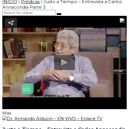
INICIO
\
Prédicas
\
Justo a Tiempo – Entrevista a Carlos
Annacondia Parte 3
Más