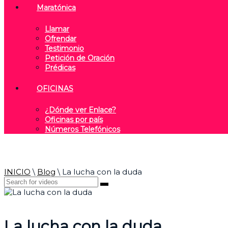
Maratónica
Llamar
Ofrendar
Testimonio
Petición de Oración
Prédicas
OFICINAS
¿Dónde ver Enlace?
Oficinas por país
Números Telefónicos
INICIO
\
Blog
\
La lucha con la duda
La lucha con la duda