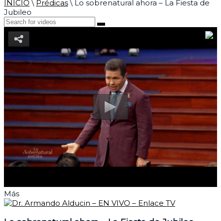
INICIO
\
Prédicas
\
Lo sobrenatural ahora – La Fiesta de
Jubileo
Más