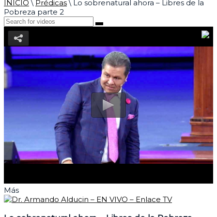
INICIO
\
Prédicas
\
Lo sobrenatural ahora – Libres de la
Pobreza parte 2
Más