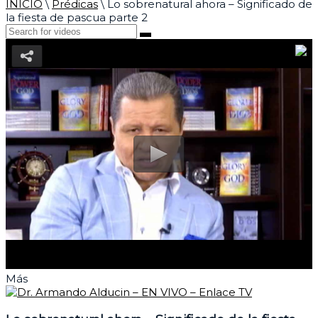
INICIO
\
Prédicas
\
Lo sobrenatural ahora – Significado de
la fiesta de pascua parte 2
Más