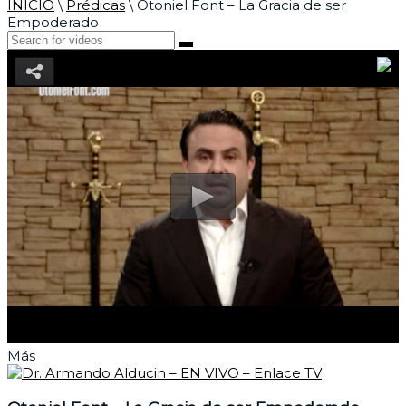
INICIO
\
Prédicas
\
Otoniel Font – La Gracia de ser
Empoderado
Más