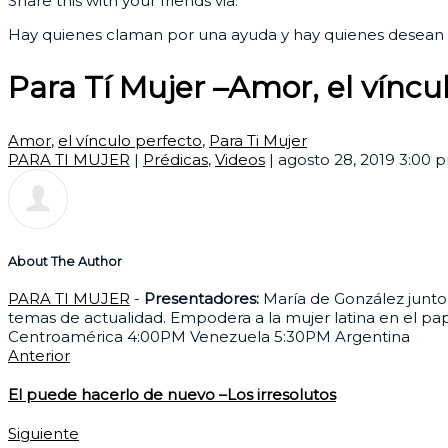
Share this with your friends via:
Hay quienes claman por una ayuda y hay quienes desean s
Para Tí Mujer –Amor, el víncu
Amor
,
el vínculo perfecto
,
Para Ti Mujer
PARA TI MUJER
|
Prédicas
,
Videos
|
agosto 28, 2019 3:00 
About The Author
PARA TI MUJER
-
Presentadores:
María de González junto 
temas de actualidad. Empodera a la mujer latina en el pa
Centroamérica 4:00PM Venezuela 5:30PM Argentina
Anterior
El puede hacerlo de nuevo –Los irresolutos
Siguiente