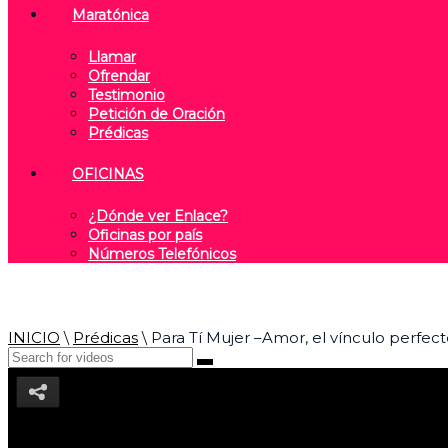
Maratónica
Llamar
Ofrendar
Testimonio
Petición de Oración
Prédicas
OFICINAS
¿Dónde ver Enlace?
Oficinas por país
Números Telefónicos
INICIO
\
Prédicas
\
Para Tí Mujer –Amor, el vínculo perfec