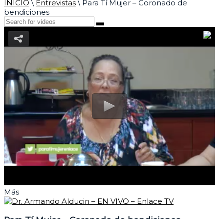
INICIO
\
Entrevistas
\
Para Tí Mujer – Coronado de
bendiciones
Más