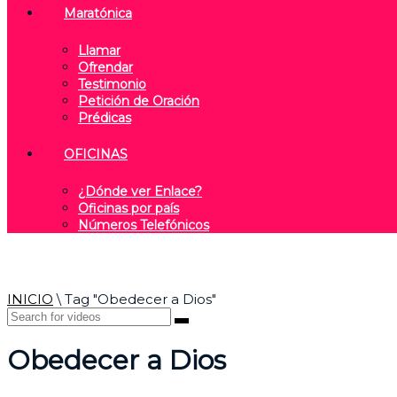
Maratónica
Llamar
Ofrendar
Testimonio
Petición de Oración
Prédicas
OFICINAS
¿Dónde ver Enlace?
Oficinas por país
Números Telefónicos
INICIO
\
Tag "Obedecer a Dios"
Obedecer a Dios