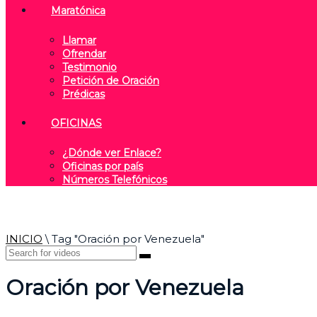
Maratónica
Llamar
Ofrendar
Testimonio
Petición de Oración
Prédicas
OFICINAS
¿Dónde ver Enlace?
Oficinas por país
Números Telefónicos
INICIO
\
Tag "Oración por Venezuela"
Oración por Venezuela