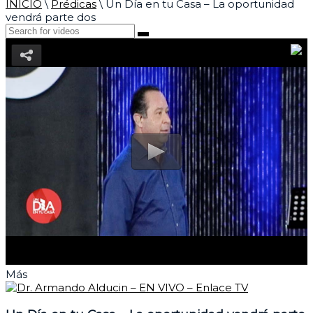
INICIO
\
Prédicas
\
Un Día en tu Casa – La oportunidad
vendrá parte dos
Más