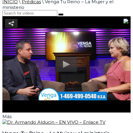
INICIO
\
Prédicas
\
Venga Tu Reino – La Mujer y el
ministerio
Más