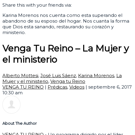
Share this with your friends via:
Karina Morenos nos cuenta como esta superando el
abandono de su esposo del hogar. Nos cuanta la forma
que Dios esta sanando, restaurando su corazón y
ministerio.
Venga Tu Reino – La Mujer y
el ministerio
Alberto Mottesi
,
José Luis Sáenz
,
Karina Morenos
,
La
Mujer y el ministerio
,
Venga tu Reino
VENGA TU REINO
|
Prédicas
,
Videos
|
septiembre 6, 2017
10:30 am
About The Author
VENGA TU REINO
- Un programa dirigido por el líder