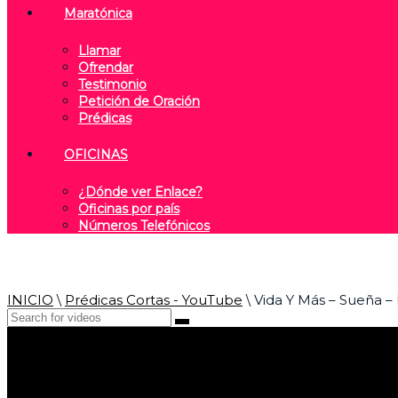
Maratónica
Llamar
Ofrendar
Testimonio
Petición de Oración
Prédicas
OFICINAS
¿Dónde ver Enlace?
Oficinas por país
Números Telefónicos
INICIO
\
Prédicas Cortas - YouTube
\
Vida Y Más – Sueña –