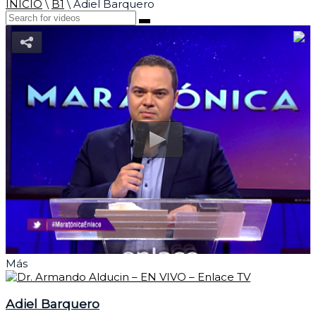
INICIO
\
B1
\
Adiel Barquero
Más
Adiel Barquero