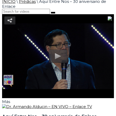
INICIO
\
Prédicas
\
Aquí Entre Nos – 30 aniversario de
Enlace
Más