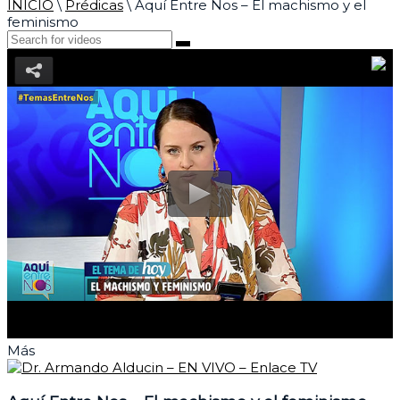
INICIO
\
Prédicas
\
Aquí Entre Nos – El machismo y el
feminismo
Más