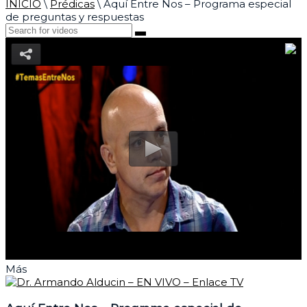
INICIO
\
Prédicas
\
Aquí Entre Nos – Programa especial
de preguntas y respuestas
Más