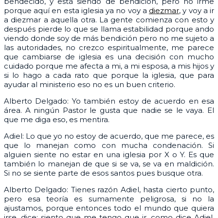
bendecido, y está siendo de bendición, pero no irme
porque aquí en esta iglesia ya no voy a
diezmar
, y voy a ir
a diezmar a aquella otra. La gente comienza con esto y
después pierde lo que se llama estabilidad porque ando
viendo donde soy de más bendición pero no me sujeto a
las autoridades, no crezco espiritualmente, me parece
que cambiarse de iglesia es una decisión con mucho
cuidado porque me afecta a mi, a mi esposa, a mis hijos y
si lo hago a cada rato que porque la iglesia, que para
ayudar al ministerio eso no es un buen criterio.
Alberto Delgado: Yo también estoy de acuerdo en esa
área. A ningún Pastor le gusta que nadie se le vaya. El
que me diga eso, es mentira.
Adiel: Lo que yo no estoy de acuerdo, que me parece, es
que lo manejan como con mucha condenación. Si
alguien siente no estar en una iglesia por X o Y. Es que
también lo manejan de que si se va, se va en maldición.
Si no se siente parte de esos santos pues busque otra.
Alberto Delgado: Tienes razón Adiel, hasta cierto punto,
pero esa teoría es sumamente peligrosa, si no la
ajustamos, porque entonces todo el mundo que quiera
irse, dice: siento que me tengo que ir, como dice Adiel,