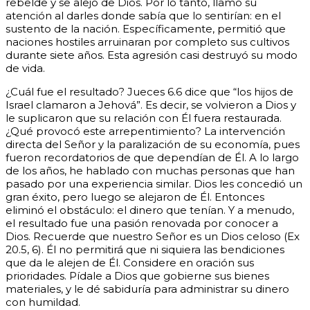
rebelde y se alejó de Dios. Por lo tanto, llamó su
atención al darles donde sabía que lo sentirían: en el
sustento de la nación. Específicamente, permitió que
naciones hostiles arruinaran por completo sus cultivos
durante siete años. Esta agresión casi destruyó su modo
de vida.
¿Cuál fue el resultado? Jueces 6.6 dice que “los hijos de
Israel clamaron a Jehová”. Es decir, se volvieron a Dios y
le suplicaron que su relación con Él fuera restaurada.
¿Qué provocó este arrepentimiento? La intervención
directa del Señor y la paralización de su economía, pues
fueron recordatorios de que dependían de Él.
A lo largo
de los años, he hablado con muchas personas que han
pasado por una experiencia similar. Dios les concedió un
gran éxito, pero luego se alejaron de Él. Entonces
eliminó el obstáculo: el dinero que tenían. Y a menudo,
el resultado fue una pasión renovada por conocer a
Dios.
Recuerde que nuestro Señor es un Dios celoso (Ex
20.5, 6). Él no permitirá que ni siquiera las bendiciones
que da le alejen de Él. Considere en oración sus
prioridades. Pídale a Dios que gobierne sus bienes
materiales, y le dé sabiduría para administrar su dinero
con humildad.