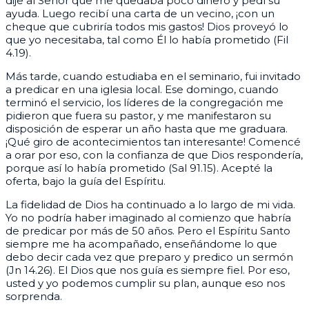
dije al Señor que me quedaba poco dinero y pedí su
ayuda. Luego recibí una carta de un vecino, ¡con un
cheque que cubriría todos mis gastos! Dios proveyó lo
que yo necesitaba, tal como Él lo había prometido (Fil
4.19).
Más tarde, cuando estudiaba en el seminario, fui invitado
a predicar en una iglesia local. Ese domingo, cuando
terminó el servicio, los líderes de la congregación me
pidieron que fuera su pastor, y me manifestaron su
disposición de esperar un año hasta que me graduara.
¡Qué giro de acontecimientos tan interesante! Comencé
a orar por eso, con la confianza de que Dios respondería,
porque así lo había prometido (Sal 91.15). Acepté la
oferta, bajo la guía del Espíritu.
La fidelidad de Dios ha continuado a lo largo de mi vida.
Yo no podría haber imaginado al comienzo que habría
de predicar por más de 50 años. Pero el Espíritu Santo
siempre me ha acompañado, enseñándome lo que
debo decir cada vez que preparo y predico un sermón
(Jn 14.26). El Dios que nos guía es siempre fiel. Por eso,
usted y yo podemos cumplir su plan, aunque eso nos
sorprenda.