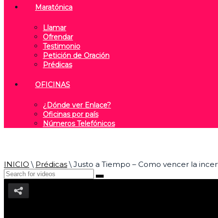
Maratónica
Llamar
Ofrendar
Testimonio
Petición de Oración
Prédicas
OFICINAS
¿Dónde ver Enlace?
Oficinas por país
Números Telefónicos
INICIO
\
Prédicas
\
Justo a Tiempo – Como vencer la ince