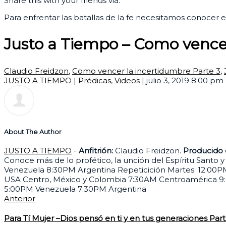
Share this with your friends via:
Para enfrentar las batallas de la fe necesitamos conocer 
Justo a Tiempo – Como vencer
Claudio Freidzon
,
Como vencer la incertidumbre Parte 3
,
JUSTO A TIEMPO
|
Prédicas
,
Videos
|
julio 3, 2019 8:00 pm
About The Author
JUSTO A TIEMPO
-
Anfitrión:
Claudio Freidzon.
Producido 
Conoce más de lo profético, la unción del Espíritu Santo y
Venezuela 8:30PM Argentina Repeticición Martes: 12:00
USA Centro, México y Colombia 7:30AM Centroamérica 9
5:00PM Venezuela 7:30PM Argentina
Anterior
Para Tí Mujer –Dios pensó en ti y en tus generaciones Part